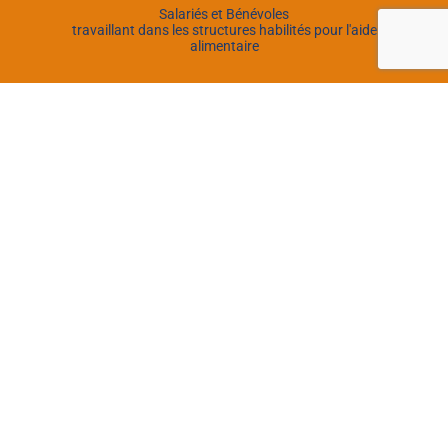
Salariés et Bénévoles
travaillant dans les structures habilités pour l'aide
alimentaire
Durée : 169h
dont 30h pour le module 2
CPF
Eligible au CPF