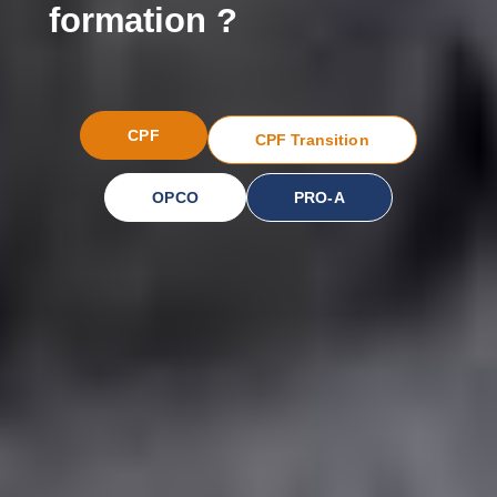
formation ?
CPF
CPF Transition
OPCO
PRO-A