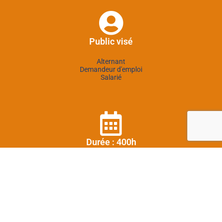
Public visé
Alternant
Demandeur d'emploi
Salarié
Durée : 400h
310h en centre
90h en entreprise