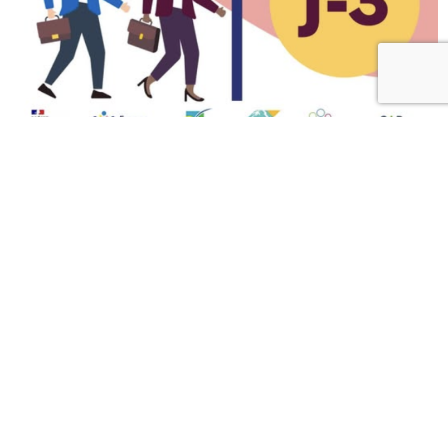
De beaux échanges autour de la formation, de l’insertion et de
l’accompagnement vers l’emploi.
Merci à France Travail pour l’organisation de cette première
édition et merci à toutes les personnes venues échanger avec
nos équipes tout au long de la journée.
#FranceTravail
#FormationProfessionnelle
#Insertion