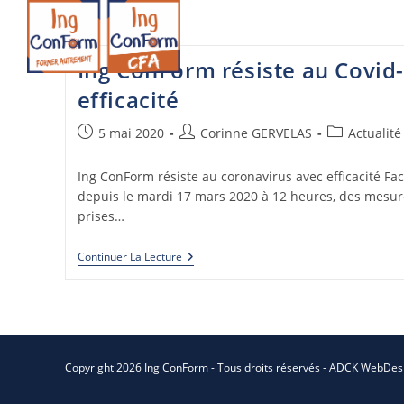
Skip
to
content
Ing ConForm résiste au Covid
efficacité
CATALOGUES
NOS VALEU
Publication
Auteur/autrice
Post
5 mai 2020
Corinne GERVELAS
Actualité
publiée :
de
category:
la
Ing ConForm résiste au coronavirus avec efficacité Fa
publication :
depuis le mardi 17 mars 2020 à 12 heures, des mesur
prises…
Ing
Continuer La Lecture
ConForm
Résiste
Au
Covid-
19
Avec
Efficacité
Copyright 2026 Ing ConForm - Tous droits réservés - ADCK WebDes