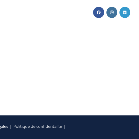
Toggle
ENTS
ACTUALITÉS
CONTACT
website
search
gales
Politique de confidentalité