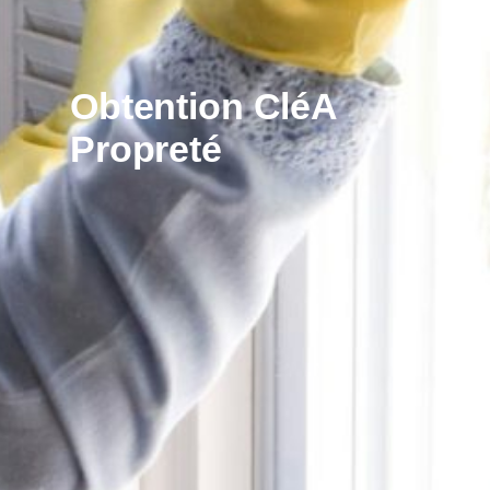
Obtention CléA
Propreté