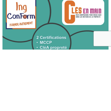
#FormationProfessionnelle #CléAPropreté
#InsertionProfessionnelle #IngConForm #OCPropreté #Akto