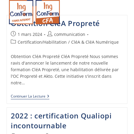
Skip
to
Menu
content
Obtention CléA Propreté
Publication
Auteur/autrice
1 mars 2024
communication
publiée :
de
Post
Certification/Habilitation
/
CléA & CléA Numérique
la
category:
publication :
Obtention CléA Propreté CléA Propreté Nous sommes
ravis d'annoncer le lancement de notre nouvelle
formation CléA Propreté, une habilitation délivrée par
l'OC Propreté et Akto. Cette initiative s'inscrit dans
notre…
Obtention
Continuer La Lecture
CléA
Propreté
2022 : certification Qualiopi
incontournable