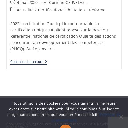
Publication
Auteur/autrice
4 mai 2020
Corinne GERVELAS
publiée :
de
Post
Actualité
/
Certification/Habilitation
/
Réforme
la
category:
publication :
2022 : certification Qualiopi incontournable La
certification unique Qualiopi repose sur la base du
Référentiel national de certification Qualité des actions
concourant au développement des compétences
(RNCQ). Au 1e janvier…
2022
Continuer La Lecture
:
Certification
Qualiopi
Incontournable
Nous utilisons des cookies pour vous garantir la meilleure
Qui sommes-nous ?
Mentions légales
expérience sur notre site web. Si vous continuez à utiliser ce
Politique de confidentalité
Conditions générales de vente
site, nous supposerons que vous en êtes satisfait.
Politique de
confidentialité
Copyright 2026 Ing ConForm - Tous droits réservés - ADCK WebDesign
0690 97 86 11